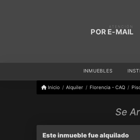
ATENCIÓN
POR E-MAIL
INMUEBLES
INST
Inicio
Alquiler
Florencia - CAQ
Pis
Se Ar
Este inmueble fue alquilado