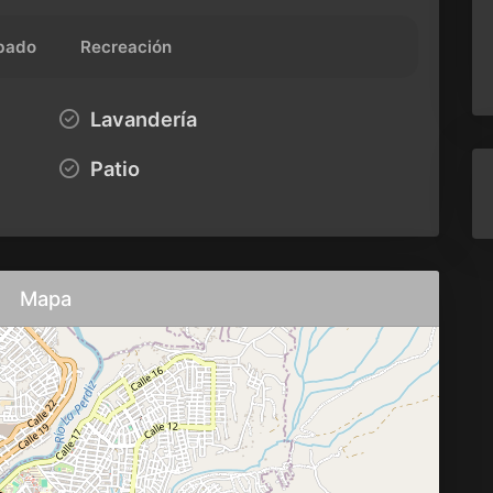
bado
Recreación
Lavandería
Patio
Mapa