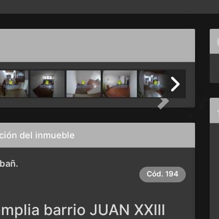
Next
ción del inmueble
 bañ.
Cód.
194
mplia barrio JUAN XXIII