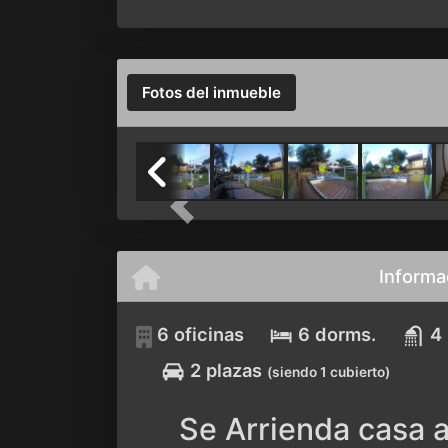
Fotos del inmueble
Previous
Informa
6 oficinas
6 dorms.
4
2 plazas
(siendo 1 cubierto)
Se Arrienda casa a