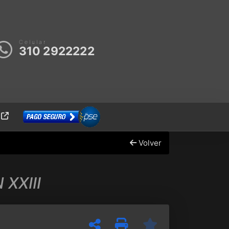
Celular
310 2922222
E
Volver
 XXIII