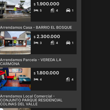
1.900.000
$
5
4
1
Arrendamos Casa - BARRIO EL BOSQUE
2.300.000
$
3
4
1
Arrendamos Parcela - VEREDA LA
CARMONA
1.800.000
$
4
4
Arrendamos Local Comercial -
CONJUNTO PARQUE RESIDENCIAL
COLINAS DEL VALLE