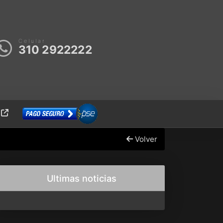
Celular
310 2922222
E
Volver
Ultimas noticias