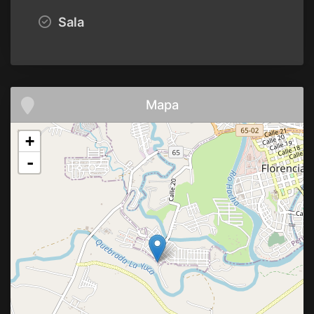
Sala
Mapa
+
-