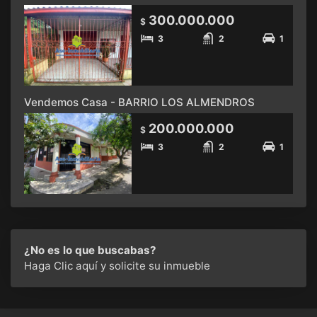
300.000.000
$
3
2
1
Vendemos Casa - BARRIO LOS ALMENDROS
200.000.000
$
3
2
1
¿No es lo que buscabas?
Haga Clic aquí
y solicite su inmueble