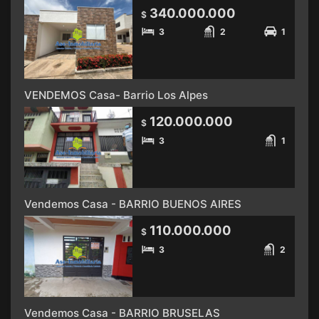
340.000.000
$
3
2
1
VENDEMOS Casa- Barrio Los Alpes
120.000.000
$
3
1
Vendemos Casa - BARRIO BUENOS AIRES
110.000.000
$
3
2
Vendemos Casa - BARRIO BRUSELAS