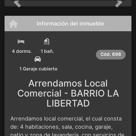
Previous
Next
Información del inmueble
4 dorms.
1 bañ.
Cód.
698
1 Garaje cubierto
Arrendamos Local
Comercial - BARRIO LA
LIBERTAD
Arrendamos local comercial, el cual consta
de: 4 habitaciones, sala, cocina, garaje,
patio y zona de lavandería, con servicios de