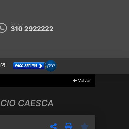
Celular
310 2922222
E
Volver
FICIO CAESCA