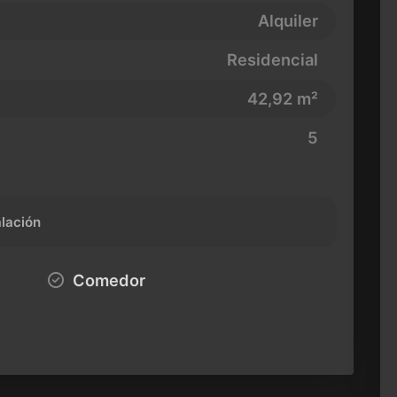
Alquiler
Residencial
42,92 m²
5
alación
Comedor