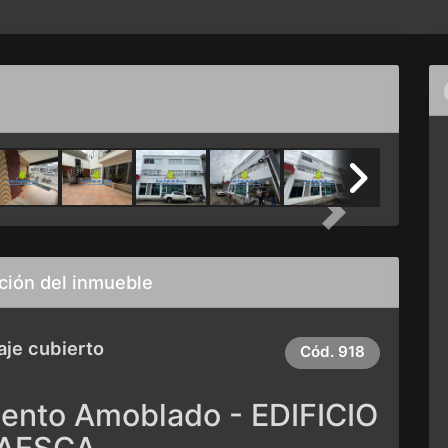
Next
ción del inmueble
aje cubierto
Cód.
918
ento Amoblado - EDIFICIO