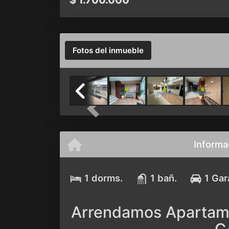
$
1.700.000
Fotos del inmueble
Previous
Informa
1 dorms.
1 bañ.
1 Gar
Arrendamos Apartam